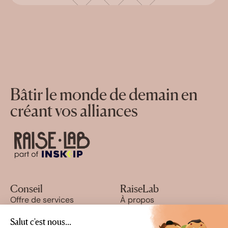
Bâtir le monde de demain en
créant vos alliances
Conseil
RaiseLab
Offre de services
À propos
Cas clients
Blog
Ressources
Nous rejoindre
Salut c'est nous...