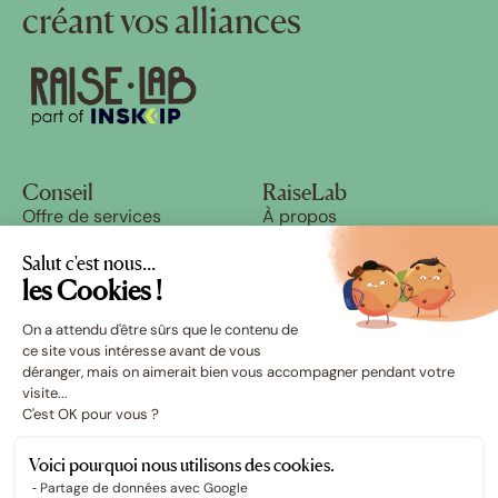
créant vos alliances
Conseil
RaiseLab
Offre de services
À propos
Cas clients
Blog
Ressources
Nous rejoindre
Salut c'est nous...
Success stories
les Cookies !
On a attendu d'être sûrs que le contenu de
Écosystème
ce site vous intéresse avant de vous
RAISE
déranger, mais on aimerait bien vous accompagner pendant votre
Schoolab
visite...
C'est OK pour vous ?
Voici pourquoi nous utilisons des cookies.
Partage de données avec Google