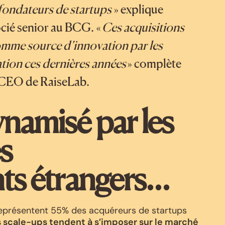
s fondateurs de startups
» explique
ocié senior au BCG. «
Ces acquisitions
omme source d’innovation par les
ation ces dernières années
» complète
t CEO de RaiseLab.
namisé par les
es
nts étrangers…
 représentent 55% des acquéreurs de startups
s scale-ups tendent à s’imposer sur le marché