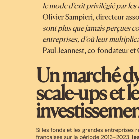
le mode d’exit privilégié par le
Olivier Sampieri, directeur ass
sont plus que jamais perçues c
entreprises, d’où leur multiplic
Paul Jeannest, co-fondateur e
Un marché dy
scale-ups et l
investisseme
Si les fonds et les grandes entreprises
françaises sur la période 2013-2023,
le