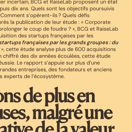
er incertain, BCG et RaiseLab proposent un état
uis dix ans. Quels sont les objectifs poursuivis
Comment s’opèrent-ils ? Quels défis
rès la publication de leur étude : « Corporate
prolonger le coup de foudre ? », BCG et RaiseLab
uisition des startups françaises par les
startups françaises par les grands groupes : du
», cette étude analyse plus de 600 acquisitions
n chiffré des dix années écoulées, cette étude
ussie. Le rapport s’appuie sur plus d’une
randes entreprises, des fondateurs et anciens
rs experts de l’écosystème.
ons de plus en
ses, malgré une
ative de la valeur