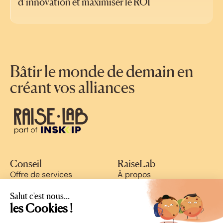
d’innovation et maximiser le ROI
Bâtir le monde de demain en
créant vos alliances
Conseil
RaiseLab
Offre de services
À propos
Cas clients
Blog
Ressources
Nous rejoindre
Salut c'est nous...
Success stories
les Cookies !