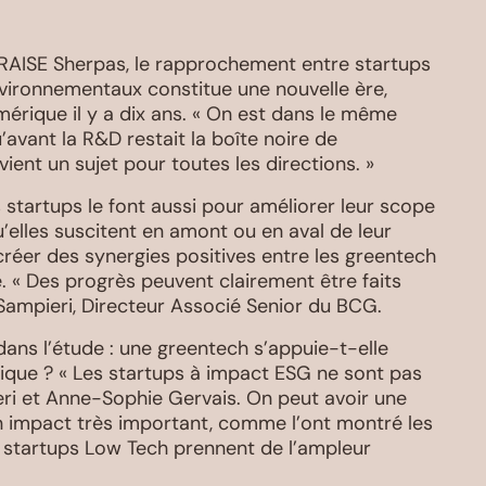
RAISE Sherpas, le rapprochement entre startups
vironnementaux constitue une nouvelle ère,
umérique il y a dix ans. « On est dans le même
’avant la R&D restait la boîte noire de
evient un sujet pour toutes les directions. »
s startups le font aussi pour améliorer leur scope
’elles suscitent en amont ou en aval de leur
réer des synergies positives entre les greentech
e. « Des progrès peuvent clairement être faits
r Sampieri, Directeur Associé Senior du BCG.
dans l’étude : une greentech s’appuie-t-elle
ique ? « Les startups à impact ESG ne sont pas
eri et Anne-Sophie Gervais. On peut avoir une
un impact très important, comme l’ont montré les
s startups Low Tech prennent de l’ampleur