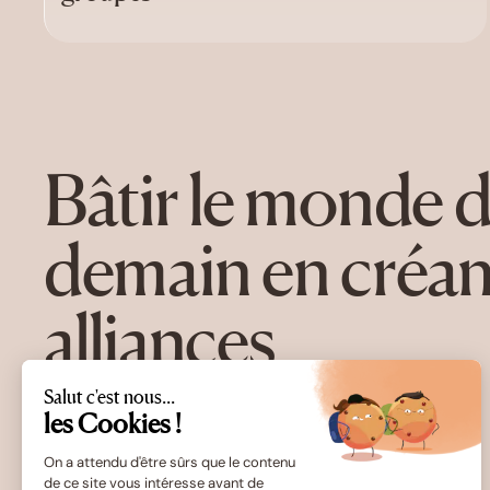
Bâtir le monde 
demain en créan
alliances
Salut c'est nous...
les Cookies !
On a attendu d'être sûrs que le contenu
de ce site vous intéresse avant de