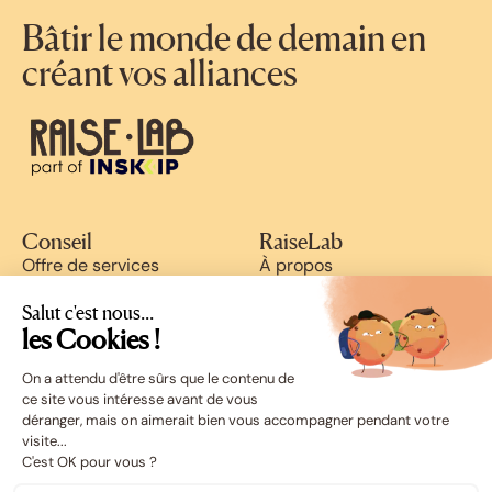
Bâtir le monde de demain en
créant vos alliances
Conseil
RaiseLab
Offre de services
À propos
Cas clients
Blog
Ressources
Nous rejoindre
Salut c'est nous...
Success stories
les Cookies !
On a attendu d'être sûrs que le contenu de
Écosystème
ce site vous intéresse avant de vous
RAISE
déranger, mais on aimerait bien vous accompagner pendant votre
Schoolab
visite...
C'est OK pour vous ?