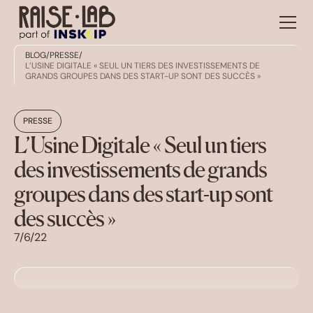
BLOG
/
PRESSE
/
L’USINE DIGITALE « SEUL UN TIERS DES INVESTISSEMENTS DE
GRANDS GROUPES DANS DES START-UP SONT DES SUCCÈS »
PRESSE
L’Usine Digitale « Seul un tiers
des investissements de grands
groupes dans des start-up sont
des succès »
7/6/22