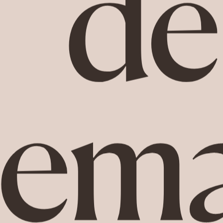
de
ema