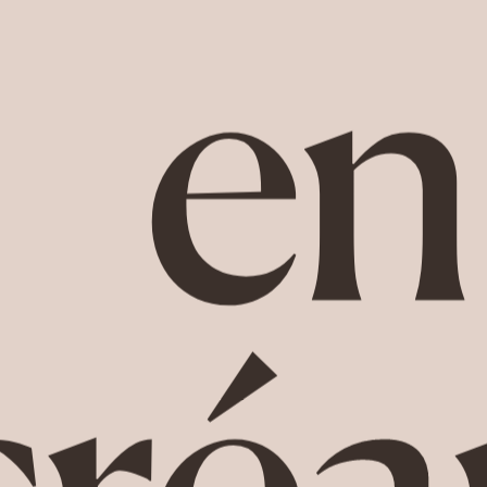
en
créa