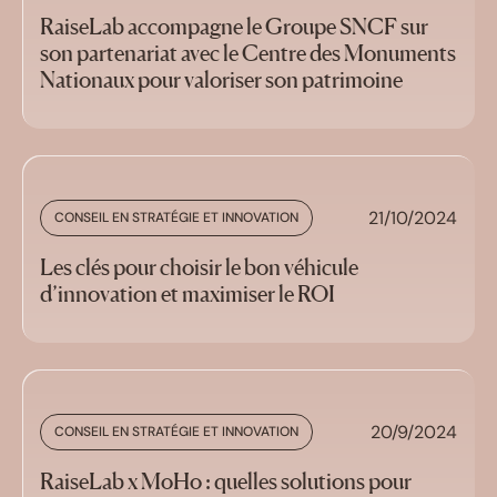
RaiseLab accompagne le Groupe SNCF sur
son partenariat avec le Centre des Monuments
Nationaux pour valoriser son patrimoine
21/10/2024
CONSEIL EN STRATÉGIE ET INNOVATION
Les clés pour choisir le bon véhicule
d’innovation et maximiser le ROI
20/9/2024
CONSEIL EN STRATÉGIE ET INNOVATION
RaiseLab x MoHo : quelles solutions pour