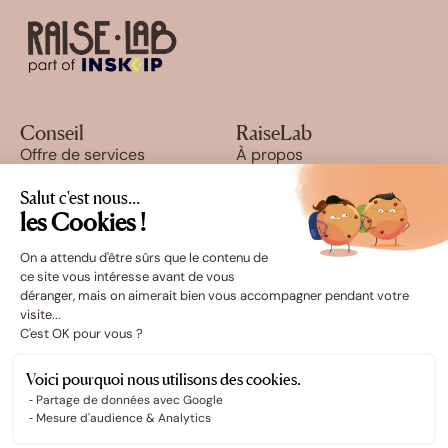
Conseil
RaiseLab
Offre de services
À propos
Cas clients
Blog
Ressources
Nous rejoindre
Salut c'est nous...
Success stories
les Cookies !
On a attendu d'être sûrs que le contenu de
Écosystème
ce site vous intéresse avant de vous
RAISE
déranger, mais on aimerait bien vous accompagner pendant votre
Schoolab
visite...
C'est OK pour vous ?
Voici pourquoi nous utilisons des cookies.
Partage de données avec Google
Mesure d'audience & Analytics