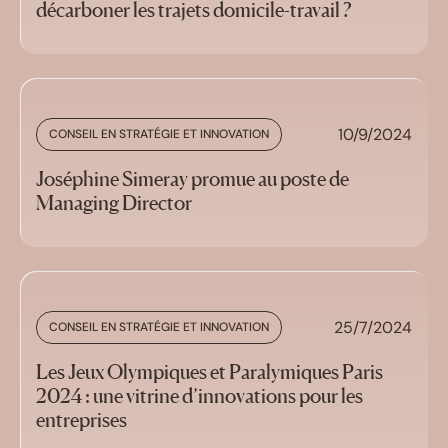
décarboner les trajets domicile-travail ?
10/9/2024
CONSEIL EN STRATÉGIE ET INNOVATION
Joséphine Simeray promue au poste de
Managing Director
25/7/2024
CONSEIL EN STRATÉGIE ET INNOVATION
Les Jeux Olympiques et Paralymiques Paris
2024 : une vitrine d’innovations pour les
entreprises