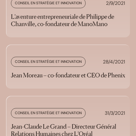
2/9/2021
CONSEIL EN STRATÉGIE ET INNOVATION
L’aventure entrepreneuriale de Philippe de
Chanville, co-fondateur de ManoMano
28/4/2021
CONSEIL EN STRATÉGIE ET INNOVATION
Jean Moreau – co-fondateur et CEO de Phenix
31/3/2021
CONSEIL EN STRATÉGIE ET INNOVATION
Jean-Claude Le Grand – Directeur Général
Relations Humaines chez L’Oréal