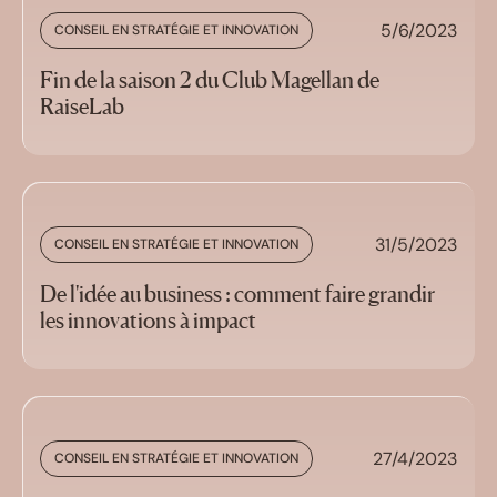
5/6/2023
CONSEIL EN STRATÉGIE ET INNOVATION
Fin de la saison 2 du Club Magellan de
RaiseLab
31/5/2023
CONSEIL EN STRATÉGIE ET INNOVATION
De l'idée au business : comment faire grandir
les innovations à impact
27/4/2023
CONSEIL EN STRATÉGIE ET INNOVATION