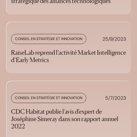
stratégique des alliances technologiques
25/9/2023
CONSEIL EN STRATÉGIE ET INNOVATION
RaiseLab reprend l’activité Market Intelligence
d’Early Metrics
5/7/2023
CONSEIL EN STRATÉGIE ET INNOVATION
CDC Habitat publie l'avis d'expert de
Joséphine Simeray dans son rapport annuel
2022