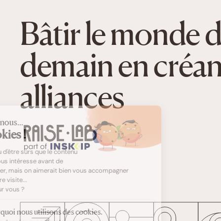
Bâtir le monde 
demain en créan
alliances
Salut c'est nous...
les Cookies !
On a attendu d'être sûrs que le contenu
de ce site vous intéresse avant de
vous déranger, mais on aimerait bien vous accompagner
pendant votre visite...
C'est OK pour vous ?
Voici pourquoi nous utilisons des cookies.