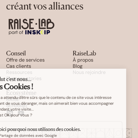
créant vos alliances
Conseil
RaiseLab
Offre de services
À propos
Cas clients
Blog
Ressources
Nous rejoindre
Success stories
Salut c'est nous...
les Cookies !
Écosystème
On a attendu d'être sûrs que le contenu de ce site vous intéresse
RAISE
avant de vous déranger, mais on aimerait bien vous accompagner
Schoolab
pendant votre visite...
C'est OK pour vous ?
Voici pourquoi nous utilisons des cookies.
Partage de données avec Google